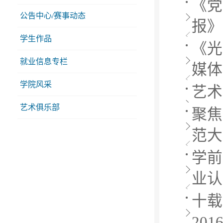
《党
公告中心/赛事动态
报》
学生作品
《光
就业信息专栏
媒体
学院风采
艺术
艺术俱乐部
聚焦
范大
学前
业认
十载
20